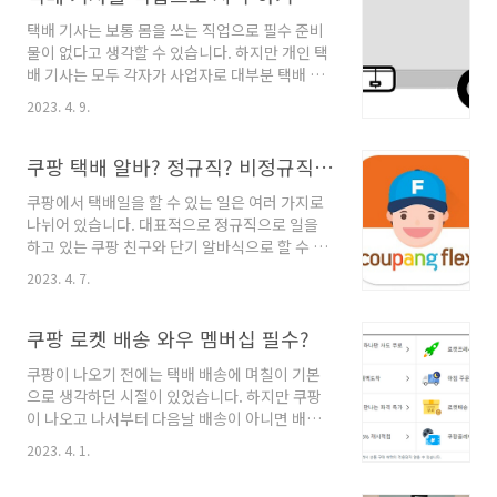
은 정보 👉 갤럭시 워시로 티머니 사용 방법 👉
해당 제품을 구매..
택배 기사는 보통 몸을 쓰는 직업으로 필수 준비
긴급 재난 및 안전 문차 차단 및 해제 방법 👉 티
물이 없다고 생각할 수 있습니다. 하지만 개인 택
맵 VS 카카오 네비 VS 네이버 지도 비교 갤럭시
배 기사는 모두 각자가 사업자로 대부분 택배 수
스마트폰 오늘 간편하게 보여드리는 예시는 갤럭
송에 쓰일 차량이 필수적으로 필요합니다. 또한
시 S21 시리즈를 사용했습니다. 안드로이드의 타
2023. 4. 9.
회사마다 조금씩 다르지만 자격증 또한 필수로
기종 또는 버전이 다를 시에는 화면이 다를 수 있
요구를 할 수 있습니다. 준비물이 많지는 않지만
습니다. 하지만 안드로이드에서는 대부분 비슷하
그래도 어디에서 일을 시작하냐에 따라 필수 준
쿠팡 택배 알바? 정규직? 비정규직? 쿠팡 플렉스 VS 쿠팡 친구 VS 퀵플렉스
기 때문에 예시와 비슷한 곳에서 찾아보면 원하
비물이 달라질 수 있기 때문에 직업으로 삼아 시
는 기능을..
쿠팡에서 택배일을 할 수 있는 일은 여러 가지로
작하기 전에 준비를 해야 합니다. ▶ 알고 가면 좋
나뉘어 있습니다. 대표적으로 정규직으로 일을
은 소식 👉 국가 지원금 사용처 알아보기 👉 쿠
하고 있는 쿠팡 친구와 단기 알바식으로 할 수 있
팡 와우 멤버십 혜택 👉 쿠팡 택배 알아보기 택배
는 쿠팡 플렉스가 가장 유명합니다. 하지만 비정
기사 택배 기사는 우리나라의 유통업무를 담당하
2023. 4. 7.
규직도 아닌 하청식으로 요즘 급속도로 세력을
는 하나의 축으로 오늘 주로 포스팅을 할 얘기는
늘려가고 있는 쿠팡 퀵플렉스가 따로 있는 사실
대형 물류 운송이 아닌 현실적으로 가장 밀접한 1
을 알고 있는 분은 많이 없는 것 같습니다. 단순
쿠팡 로켓 배송 와우 멤버십 필수?
톤 트럭의 택배 기사입니다. 또한 모든 택배 기사
알바가 아닌 정식으로 택배일을 하기 위한 자리
를 ..
쿠팡이 나오기 전에는 택배 배송에 며칠이 기본
로는 쿠팡 친구 아니면 퀵플렉스를 고려해봐야
으로 생각하던 시절이 있었습니다. 하지만 쿠팡
합니다. ▶ 알고 가면 좋은 정보 👉 쿠팡 와우회
이 나오고 나서부터 다음날 배송이 아니면 배송
원 혜택 및 가입 방법 👉 자동차세 할인 받는 방
이 오래 걸린 다는 생각을 가질 수밖에 없어졌습
법 👉 국가 지원금 사용처 알아보기 쿠팡 택배 쿠
2023. 4. 1.
니다. 그중 빠른 배송 중 하나는 로켓 배송이죠.
팡 택배는 총 3가지로 분류가 되어있습니다. 우선
하지만 로켓 배송을 이용하기 위해서는 와우 멤
정직원으로 배송 업무를 담당하는 쿠팡 친구를