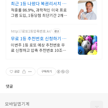
최근 1등 나왔다 복권리서치 매
주 2등 이상 당첨자 속출
적중률 86.9%, 과학적인 미국 프로
그램 도입, 1등당첨 최단기간 2개월
신기록 이런 것이 바로 분석실력이
죠
http://로또1등압축번호.kr/
광고
무료 1등 추천번호 신청하기 이
번주 1등 추천번호무료받기
이번주 1등 로또 예상 추천번호 무
료 신청하고 압축 추천번호 10조합
받아가세요 지금 신청시 로또 1등
무료 압축 추천번호 문자 무료 발송
해드립니다
공감
구독하기
댓글
모바일앱기계