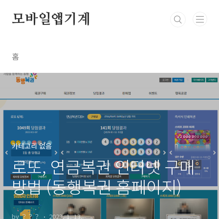
본문 바로가기
모바일앱기계
홈
카테고리 없음
로또, 연금복권 인터넷 구매
방법 (동행복권 홈페이지)
by ？？？
2023. 1. 13.