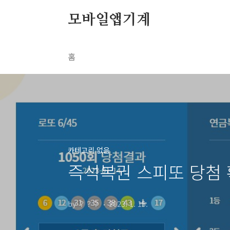
본문 바로가기
모바일앱기계
홈
카테고리 없음
즉석복권 스피또 당첨 
by ？？？
2023. 1. 15.