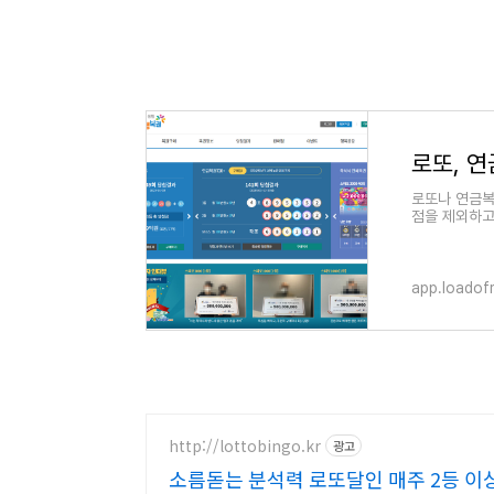
로또나 연금복
점을 제외하고
판매점보다는 
app.loado
http://lottobingo.kr
광고
소름돋는 분석력 로또달인 매주 2등 이