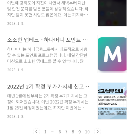
이번에 강화도에 지진이 나면서 새벽부터 재난
트 쌓는 곳 토스 앱 갤럭시 : 구글 플레이 스토어
및 안전 문자를 받은 분들이 상당히 있습니다. 하
다운로드 아이폰 : 애플 앱스토어 다운로드 앱 실
지만 받지 못한 사람도 많은데요. 이는 기지국의
행 ▶ 혜택 이동 ▶ 만보기 등 각종 앱테크 실행
오류로 인하여 안 갔을 수도 있지만 지난 코로나
토스 앱테크 토스에서 소소하게 앱테크를 할 수
2023. 1. 9.
시국의 계속되는 안전 안내 문자로 인하여 일부
있는 것은 여러 가지가 있습니다. 하루에 딱 한 번
로 차단을 한 사람도 있습니다. 하지만 다음부터
으로 끝나는 게 아니고 정해진 것 없이 하루에 몇
는 허용으로 바꾼다면 다시 긴급 문자를 받을 수
소소한 앱테크 - 하나머니 포인트 쌓는 방법
번 또는 두 번, 한번 각각 나뉘어 있..
있기 때문에 이번에 핸드폰 설정을 하는 방법을
하나머니는 하나금융그룹에서 대표적으로 사용
알아보겠습니다. 허용 및 차단 방법 스마트폰 설
할 수 있는 포인트 프로그램입니다. 매일 간단한
정 ▶ 안전 및 긴급 ▶ 재난문자 ▶안전 안내 문자
미션으로 소소한 앱테크를 할 수 있습니다. 많이
허용(비허용) 긴급 재난 및 안전 문자 정말 긴급
는 아니지만 간편하게 포인트를 쌓을 수 있어 출
한 내용일 때는 해당 설정이 필요 없이 강제로 뜰
2023. 1. 9.
퇴근 시간에 1분 2분 정도만 투자하면 됩니다.
수 있지만 일정 이하의 재난 또는 안내 문자 메세
▶▶ 하나 머니 바로 가기 ◀◀ 하나머니 하나머
지는 해당 방법으로 차단을 할 수 있습니다. 허용
니 어플은 소소한 앱테크도 가능하지만 은행의
2022년 2기 확정 부가가치세 신고 및 납부 기간 연장
및 차단 방법 방법에 대해서는 구글 안드로..
본질은 환전도 가능합니다. 또한 벌어들인 포인
매년 1월에 납부하는 2기 확정 부가가치세는 고
트는 하나 금융 그룹 자체에서만 사용가능한 것
정이 되어있습니다. 이번 2022년 확정 부가세는
은 아니고 다른 제휴 업체에서도 사용이 가능합
1월 25일 예정이었는데요. 하지만 이번에는
니다. 그중에 저의 경우는 네이버 포인트가 전환
2023년 설날 연휴가 중간에 있어서 부득이하게
율 1.5%로 더 주기 때문에 네이버 포인트를 이용
2023. 1. 8.
기한을 맞추지 못할 수도 있는 분들을 위해서 신
해 쇼핑을 할 때 전환을 하고 있습니다. 몇 번의
고 및 납부 기간을 연장하게 되었습니다. 부가세
전환을 통해 현재는 포인트는 많이 있지는 않습
신고 대상 : 2022년 2기 부가가치세 확정신고 대
1
···
6
7
8
9
10
니다. 하지만 출퇴근 시간을 이용해 단 몇 분만 하